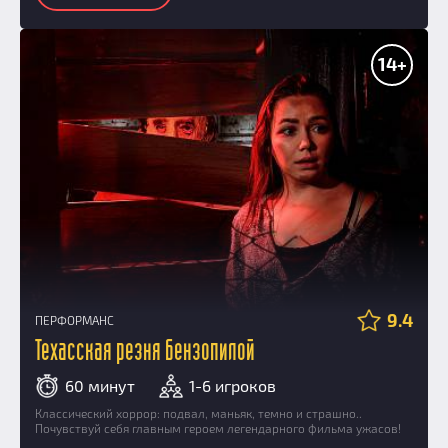
14+
9.4
ПЕРФОРМАНС
Техасская резня бензопилой
60 минут
1-6 игроков
Классический хоррор: подвал, маньяк, темно и страшно..
Почувствуй себя главным героем легендарного фильма ужасов!