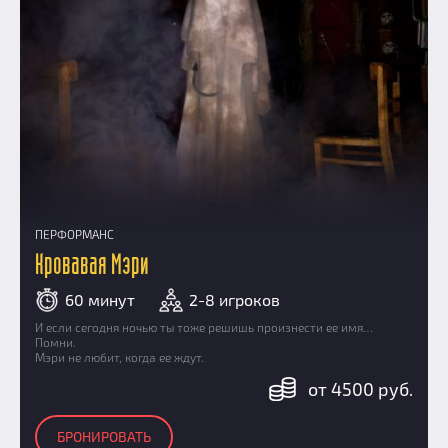
ПЕРФОРМАНС
Кровавая Мэри
60 минут
2-8 игроков
И если сегодня ночью ты тоже решишь произнести ее имя…
Помни.
Мэри не любит, когда ее ждут.
от 4500 руб.
БРОНИРОВАТЬ