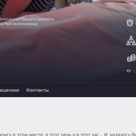
с фиксацией Вашего времени
 в Рейтинге команд
С
ецензии
Контакты
ь в этом месте, в этот день и в этот час... И, казалось б