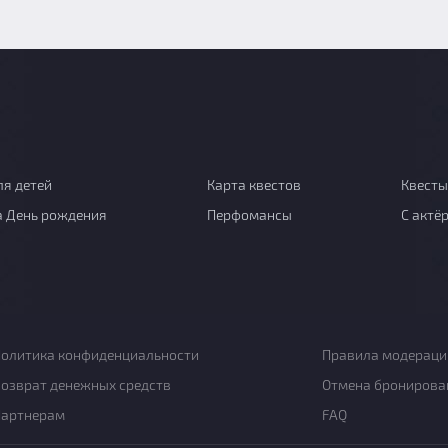
ля детей
Карта квестов
Квесты
а День рождения
Перфомансы
С актё
олитика конфиденциальности
Правила модераци
озврат денежных средств
Отмена бронирова
Партнерам
FAQ