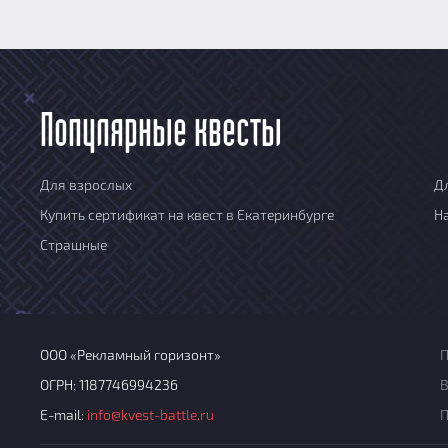
Популярные квесты
Для взрослых
Д
Купить сертификат на квест в Екатеринбурге
Н
Страшные
ООО «Рекламный горизонт»
П
ОГРН: 1187746994236
В
E-mail:
info@kvest-battle.ru