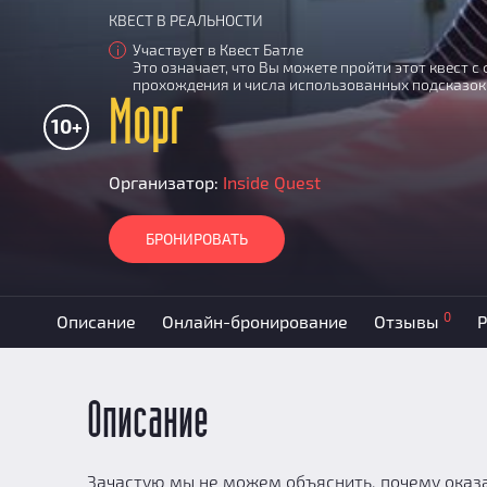
КВЕСТ В РЕАЛЬНОСТИ
Участвует в Квест Батле
i
Это означает, что Вы можете пройти этот квест 
прохождения и числа использованных подсказок
Морг
10+
Организатор:
Inside Quest
БРОНИРОВАТЬ
0
Описание
Онлайн-бронирование
Отзывы
Р
Описание
Зачастую мы не можем объяснить, почему оказалис