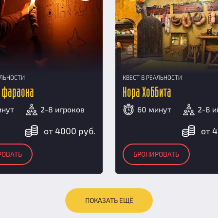
АЛЬНОСТИ
КВЕСТ В РЕАЛЬНОСТИ
 фараона
Нора Хоббита
инут
2-8 игроков
60 минут
2-8 и
от 4000 руб.
от 4
РОВАТЬ
БРОНИРОВАТЬ
ПОКАЗАТЬ ЕЩЁ