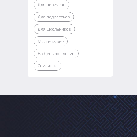
Для новичков
Для подростков
Для школьников
Мистические
На День рождения
Семейные