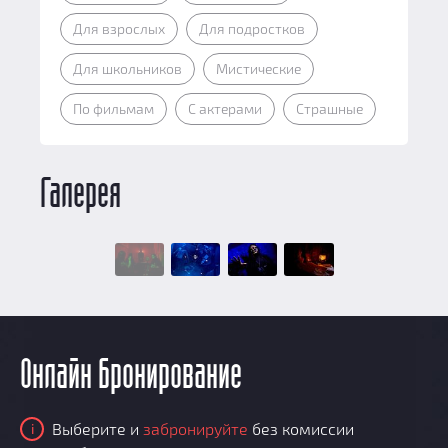
Для взрослых
Для подростков
Для школьников
Мистические
По фильмам
С актерами
Страшные
Галерея
Онлайн бронирование
Выберите и
забронируйте
без комиссии
i