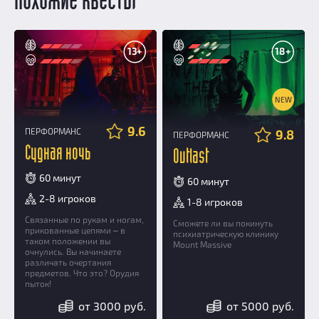
Похожие квесты
13+
18+
NEW
9.6
ПЕРФОРМАНС
9.8
ПЕРФОРМАНС
Судная ночь
Outlast
60 минут
60 минут
2-8 игроков
1-8 игроков
Связанные по рукам и ногам,
Сможете ли вы покинуть
прикованные цепями ‒ в
психиатрическую клинику
таком положении вы
Mount Massive
очнулись. Вы начинаете
различать очертания
предметов. Что это? Орудия
пыток!
от 3000 руб.
от 5000 руб.