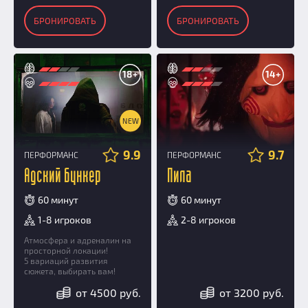
БРОНИРОВАТЬ
БРОНИРОВАТЬ
18+
14+
NEW
9.9
9.7
ПЕРФОРМАНС
ПЕРФОРМАНС
Адский бункер
Пила
60 минут
60 минут
1-8 игроков
2-8 игроков
Атмосфера и адреналин на
просторной локации!
5 вариаций развития
сюжета, выбирать вам!
от 4500 руб.
от 3200 руб.