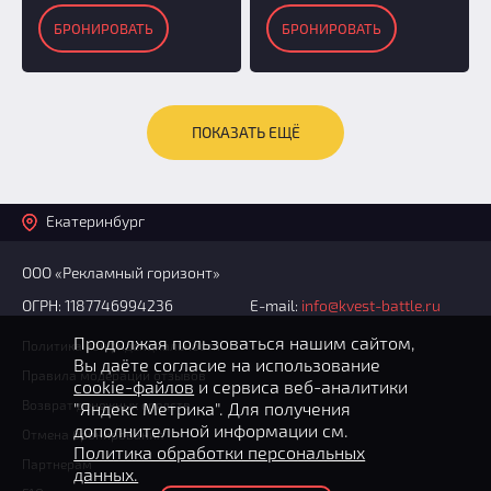
БРОНИРОВАТЬ
БРОНИРОВАТЬ
ПОКАЗАТЬ ЕЩЁ
Екатеринбург
ООО «Рекламный горизонт»
ОГРН: 1187746994236
E-mail:
info@kvest-battle.ru
Продолжая пользоваться нашим сайтом,
Политика конфиденциальности
Вы даёте согласие на использование
Правила модерации отзывов
cookie-файлов
и сервиса веб-аналитики
Возврат денежных средств
"Яндекс Метрика". Для получения
дополнительной информации см.
Отмена бронирования
Политика обработки персональных
Партнерам
данных.