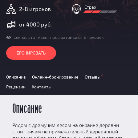
Добавить квест
Страх
2-8 игроков
Партнерам
от 4000 руб.
Сейчас этот квест просматривают 8 человек
БРОНИРОВАТЬ
0
Описание
Онлайн-бронирование
Отзывы
Рецензии
Контакты
Описание
Рядом с дремучим лесом на окраине деревни
стоит ничем не примечательный деревянный
покосившийся дом. Старики и дети обходят его