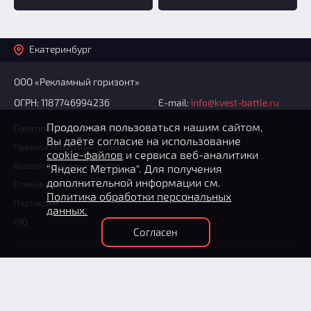
Екатеринбург
ООО «Рекламный горизонт»
ОГРН: 1187746994236
E-mail:
info@kvest-battle.ru
Продолжая пользоваться нашим сайтом,
Политика конфиденциальности
Вы даёте согласие на использование
Правила модерации отзывов
cookie-файлов
и сервиса веб-аналитики
Возврат денежных средств
"Яндекс Метрика". Для получения
дополнительной информации см.
Отмена бронирования
Политика обработки персональных
Партнерам
данных.
FAQ
Согласен
+7 (343) 300-91-98
(круглосуточно)