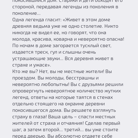
стороной, передавая легенды из поколения в
поколение...
Одна легенда гласит: «Живет в этом доме
древняя ведьма уже не одно столетие. Никто
никогда не видел ее, но говорят, что она
молода, красива, коварна и невероятно опасна!
По ночам в доме загорается тусклый свет,
издается треск, гул и слышны очень
устрашающие звуки... Вся деревня живет в
страхе и ужасе».
Кто же вы? Нет, вы не местные жители! Вы
проездом. Вы молоды, бесстрашны и
невероятно любопытны! Вы с друзьями решили
опровергнуть невероятное количество жутких
легенд, ответы на которые таятся в стенах
отдельно стоящего на окраине деревни
покосившегося дома. Вы решаете взглянуть
страху в глаза! Ваша цель – спасти местных
жителей от страха и отчаяния! Сделав первый
шаг, а затем второй... третий... вы уже стоите
перед дверью. Вы абсолютно отдаете себе