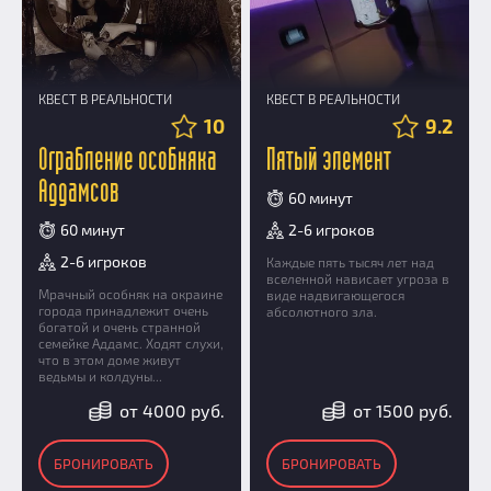
КВЕСТ В РЕАЛЬНОСТИ
КВЕСТ В РЕАЛЬНОСТИ
10
9.2
Ограбление особняка
Пятый элемент
Аддамсов
60 минут
60 минут
2-6 игроков
2-6 игроков
Каждые пять тысяч лет над
вселенной нависает угроза в
Мрачный особняк на окраине
виде надвигающегося
города принадлежит очень
абсолютного зла.
богатой и очень странной
семейке Аддамс. Ходят слухи,
что в этом доме живут
ведьмы и колдуны...
от 4000 руб.
от 1500 руб.
БРОНИРОВАТЬ
БРОНИРОВАТЬ