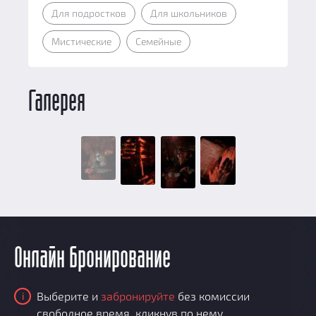
Для подростков
Для школьников
Мистические
Семейные
Галерея
Онлайн бронирование
Выберите и
забронируйте
без комиссии
i
свободное время, кликнув по нему.