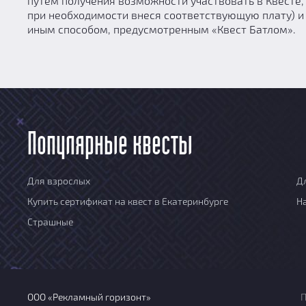
путем получения возможности участвовать в Квесте,
при необходимости внеся соответствующую плату) и 
иным способом, предусмотренным «Квест Батлом».
Популярные квесты
Для взрослых
Д
Купить сертификат на квест в Екатеринбурге
Н
Страшные
ООО «Рекламный горизонт»
П