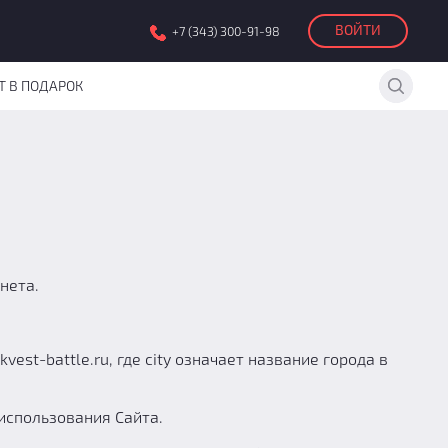
ВОЙТИ
+7 (343) 300-91-98
Т В ПОДАРОК
нета.
est-battle.ru, где city означает название города в
использования Сайта.