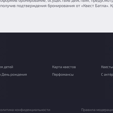
 оформив бронирование, осуществив действия, предусмотр
получив подтверждения бронирования от «Квест Батла». К
ля детей
Карта квестов
Квесты
а День рождения
Перфомансы
С актё
олитика конфиденциальности
Правила модераци