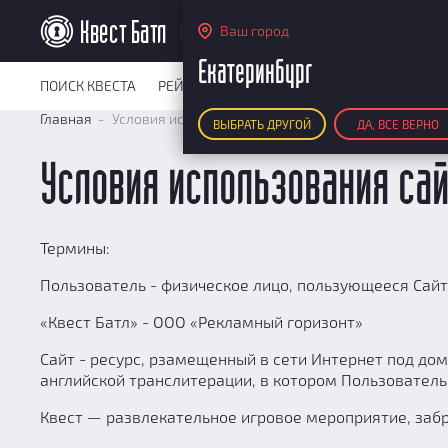
Екатеринбург
Ваш город
Екатеринбург
ПОИСК КВЕСТА
РЕЙТИНГ КВЕСТОВ
КАРТА КВЕСТОВ
РЕ
Главная
Условия использования сайта
ВЫБРАТЬ ДРУГОЙ
ДА, ВСЕ ВЕРНО
Условия использования сай
Термины:
Пользователь - физическое лицо, пользующееся Сайто
«Квест Батл» - ООО «Рекламный горизонт»
Сайт - ресурс, рзамещенный в сети Интернет под домен
английской транслитерации, в котором Пользователь
Квест — развлекательное игровое мероприятие, забр