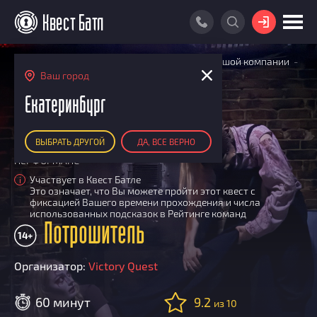
ВОЙТИ
Главная
Поиск квестов
Квесты для большой компании
ПОИСК КВЕСТА
Потрошитель
Ваш город
РЕЙТИНГ КВЕСТОВ
Екатеринбург
КАРТА КВЕСТОВ
ВЫБРАТЬ ДРУГОЙ
ДА, ВСЕ ВЕРНО
РЕЙТИНГ КОМАНД
ПЕРФОРМАНС
Итоговый рейтинг
ПОИСК КОМАНДЫ
Участвует в Квест Батле
i
Это означает, что Вы можете пройти этот квест с
По количеству очков
КВЕСТ БАТЛ
фиксацией Вашего времени прохождения и числа
По качеству игры
использованных подсказок в Рейтинге команд
О Квест Батле
Потрошитель
КВЕСТ В ПОДАРОК
Список команд
14+
Cashback
Организатор:
Victory Quest
Как подсчитываются рейтинги
Призы
60 минут
9.2
из 10
Новости