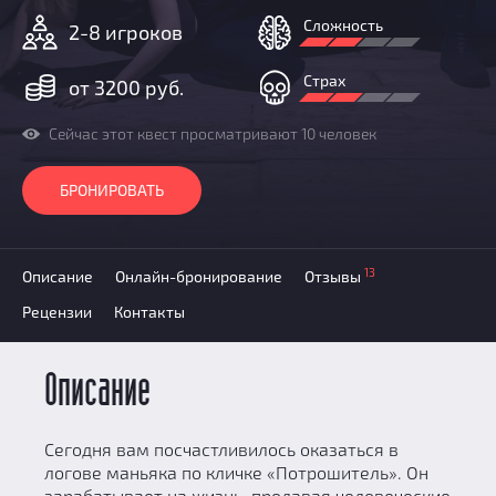
Добавить квест
Сложность
2-8 игроков
Партнерам
Страх
от 3200 руб.
Сейчас этот квест просматривают 10 человек
БРОНИРОВАТЬ
13
Описание
Онлайн-бронирование
Отзывы
Рецензии
Контакты
Описание
Сегодня вам посчастливилось оказаться в
логове маньяка по кличке «Потрошитель». Он
зарабатывает на жизнь, продавая человеческие