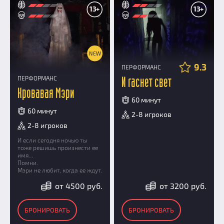
13+
13+
NEW
9.3
ПЕРФОРМАНС
ПЕРФОРМАНС
И гаснет свет
Кровавая Мэри
60 минут
60 минут
2-8 игроков
2-8 игроков
И если сегодня ночью ты
тоже решишь произнести ее
имя…
Помни.
Мэри не любит, когда ее ждут.
от 4500 руб.
от 3200 руб.
БРОНИРОВАТЬ
БРОНИРОВАТЬ