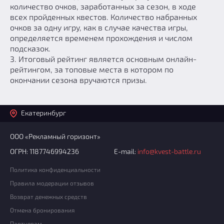
количество очков, заработанных за сезон, в ходе
всех пройденных квестов. Количество набранных
очков за одну игру, как в случае качества игры,
определяется временем прохождения и числом
подсказок.
3. Итоговый рейтинг является основным онлайн-
рейтингом, за топовые места в котором по
окончании сезона вручаются призы.
Екатеринбург
ООО «Рекламный горизонт»
ОГРН: 1187746994236
E-mail:
info@kvest-battle.ru
Политика конфиденциальности
Правила модерации отзывов
Возврат денежных средств
Отмена бронирования
Партнерам