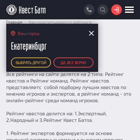
ВОЙТИ
Главная
Как подсчитываются рейтинги
ПОИСК КВЕСТА
Ваш город
Как подсчитываются
РЕЙТИНГ КВЕСТОВ
Екатеринбург
рейтинги
КАРТА КВЕСТОВ
ВЫБРАТЬ ДРУГОЙ
ДА, ВСЕ ВЕРНО
РЕЙТИНГ КОМАНД
Все рейтинги на сайте делятся на 2 типа: Рейтинг
Итоговый рейтинг
ПОИСК КОМАНДЫ
квестов и Рейтинг команд. Рейтинг квестов
По количеству очков
представляетс собой подборку лучших квестов по
КВЕСТ БАТЛ
мнению игроков и экспертов, а рейтинг команд - это
По качеству игры
онлайн-рейтинг среди команд игроков.
О Квест Батле
КВЕСТ В ПОДАРОК
Список команд
Cashback
Рейтинг квестов делится на: 1.Экспертный,
Как подсчитываются рейтинги
2.Народный и 3.Рейтинг Квест Батла.
Призы
1. Рейтинг экспертов формируется на основе
Новости
рецензий экспертных команд с высоким уровнем