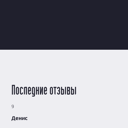
Возрастное ограничение: 18+
18
Расписание актуально на 07.08.2026 13:10:15
i
i
Цена указана за команду из 2-4 человек, доплата
07.08 - 13.08
14.08 - 20.08
21.08 - 27.08
28.08
Оплатить участие в квесте можно на месте в день игры.
Последние отзывы