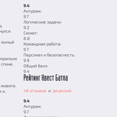
9.4
Антураж:
9.7
Логические задачи:
щ
9.2
нулся.
Сюжет:
8.8
в милый
Командная работа:
9.7
Персонал и безопасность:
 морально
9.9
 спине.
Общий балл:
9.4
Рейтинг Квест Батла
 животе.
48 отзывов
и
рецензий
 и,
9.4
Антураж:
9.7