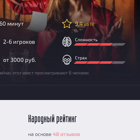
60 минут
9.4
из 10
Сложность
2-6 игроков
Страх
от 3000 руб.
ейчас этот квест просматривают 8 человек
Народный рейтинг
на основе
48 отзывов