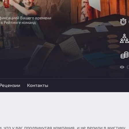
с фиксацией Вашего времени
 в Рейтинге команд
С
Рецензии
Контакты
 что у вас продвинутая компания, и не верили в мистику.