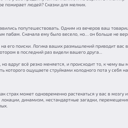
ое пожирает людей? Сказки для мелких.
правились попутешествовать. Одним из вечеров ваш товари
м пабам. Сначала ему было весело, но… он больше не вер
ь на его поиски. Логика ваших размышлений приводит вас 
тором в последний раз видели вашего друга...
, но вдруг всё резко меняется, и происходит то, к чему вы
ть которого ощущаете струйками холодного пота у себя на
как страх может одновременно растекаться у вас в мозгу и
 локации, динамизм, нестандартные загадки, перемещения
лых.