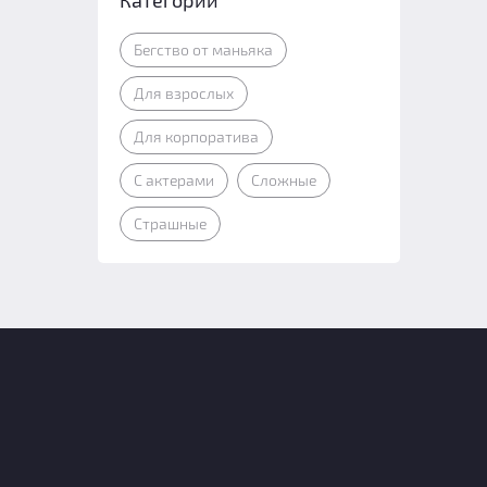
Категории
Бегство от маньяка
Для взрослых
Для корпоратива
С актерами
Сложные
Страшные