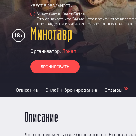
КВЕСТ В РЕАЛЬНОСТИ
Участвует в Квест Батле
i
Это означает, что Вы можете пройти этот квест 
прохождения и числа использованных подсказок
Минотавр
18+
Организатор:
Локап
БРОНИРОВАТЬ
48
Описание
Онлайн-бронирование
Отзывы
Описание
До этого момента всё было хорошо. Вы полагали,