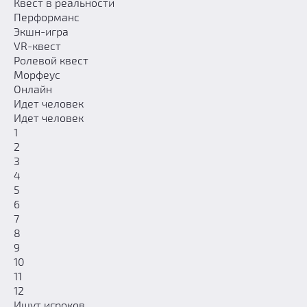
Квест в реальности
Добавить квест
Перформанс
Экшн-игра
Партнерам
VR-квест
Ролевой квест
Морфеус
Онлайн
Идет человек
Идет человек
1
2
3
4
5
6
7
8
9
10
11
12
Ищут игроков