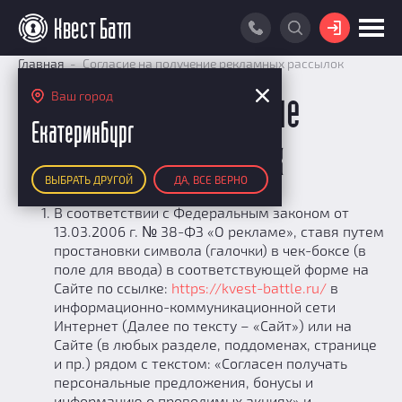
ВОЙТИ
Главная
Согласие на получение рекламных рассылок
ПОИСК КВЕСТА
Ваш город
Согласие на получение
РЕЙТИНГ КВЕСТОВ
Екатеринбург
рекламных рассылок
КАРТА КВЕСТОВ
ВЫБРАТЬ ДРУГОЙ
ДА, ВСЕ ВЕРНО
РЕЙТИНГ КОМАНД
В соответствии с Федеральным законом от
Итоговый рейтинг
ПОИСК КОМАНДЫ
13.03.2006 г. № 38-ФЗ «О рекламе», ставя путем
По количеству очков
простановки символа (галочки) в чек-боксе (в
КВЕСТ БАТЛ
поле для ввода) в соответствующей форме на
По качеству игры
О Квест Батле
Сайте по ссылке:
https://kvest-battle.ru/
в
КВЕСТ В ПОДАРОК
Список команд
информационно-коммуникационной сети
Cashback
Интернет (Далее по тексту – «Сайт») или на
Как подсчитываются рейтинги
Сайте (в любых разделе, поддоменах, странице
и пр.) рядом с текстом: «Согласен получать
Призы
персональные предложения, бонусы и
Новости
информацию о проводимых акциях» и