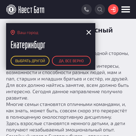
ВОЙТИ
ПОИСК КВЕСТА
Семейный квест: интересный
Ваш город
досуг для всей семьи
РЕЙТИНГ КВЕСТОВ
Екатеринбург
КАРТА КВЕСТОВ
Семейный квест – это особый жанр. С одной стороны,
всё просто. Но с другой…
ВЫБРАТЬ ДРУГОЙ
ДА, ВСЕ ВЕРНО
РЕЙТИНГ КОМАНД
Создатели должны и учитывают вкусы, интересы,
возможности и способности разных людей, мам и
Итоговый рейтинг
ПОИСК КОМАНДЫ
пап, старших и младших братьев и сестёр, их друзей.
По количеству очков
Для всех должно найтись занятие, всем должно быть
КВЕСТ БАТЛ
интересно. Сегодня данное направление получило
По качеству игры
О Квест Батле
развитие.
КВЕСТ В ПОДАРОК
Список команд
Многие семьи становятся отличными командами, и,
Cashback
как знать, может быть, совсем скоро это перерастёт
Как подсчитываются рейтинги
в полноценную околоспортивную дисциплину.
Здесь взрослые становятся немного детьми, а дети
Призы
получают незабываемый эмоциональный опыт.
Новости
Семейный квест в Екатеринбурге – отличная