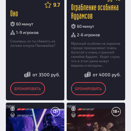
9.7
Ограбление особняка
Оно
Аддамсов
60 минут
60 минут
1-9 игроков
2-6 игроков
Сможешь ли ты сбежать из
Мрачный особняк на окраине
логова клоуна Пенивайза?
города принадлежит очень
богатой и очень странной
семейке Аддамс. Ходят слухи,
что в этом доме живут
ведьмы и колдуны...
от 3500 руб.
от 4000 руб.
БРОНИРОВАТЬ
БРОНИРОВАТЬ
new
new
12+
18+