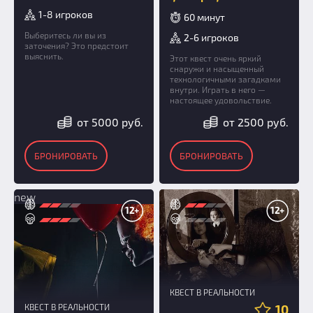
1-8 игроков
60 минут
Выберитесь ли вы из
2-6 игроков
заточения? Это предстоит
выяснить.
Этот квест очень яркий
снаружи и насыщенный
технологичными загадками
внутри. Играть в него —
настоящее удовольствие.
от 5000 руб.
от 2500 руб.
БРОНИРОВАТЬ
БРОНИРОВАТЬ
new
12+
12+
КВЕСТ В РЕАЛЬНОСТИ
КВЕСТ В РЕАЛЬНОСТИ
10