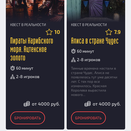
КВЕСТ В РЕАЛЬНОСТИ
КВЕСТ В РЕАЛЬНОСТИ
10
7.9
Пираты Карибского
Алиса в стране Чудес
моря. Ацтекское
60 минут
золото
2-8 игроков
60 минут
Темные времена настали в
стране Чудес. Алиса не
2-8 игроков
появлялась тут уже десятки
лет. С тех пор все
изменилось. Красная
Королева вырастила
нового...
от 4000 руб.
от 4000 руб.
БРОНИРОВАТЬ
БРОНИРОВАТЬ