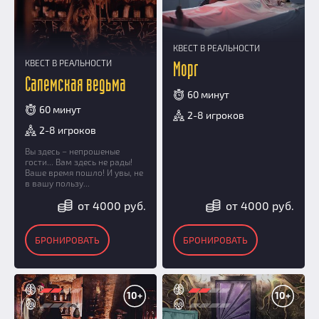
КВЕСТ В РЕАЛЬНОСТИ
КВЕСТ В РЕАЛЬНОСТИ
Морг
Салемская ведьма
60 минут
60 минут
2-8 игроков
2-8 игроков
Вы здесь – непрошеные
гости... Вам здесь не рады!
Ваше время пошло! И увы, не
в вашу пользу...
от 4000 руб.
от 4000 руб.
БРОНИРОВАТЬ
БРОНИРОВАТЬ
10+
10+