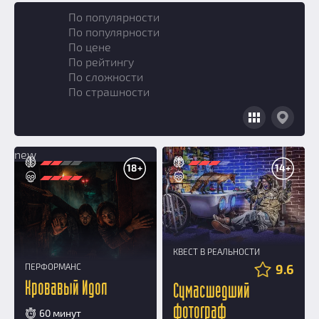
По популярности
По популярности
По цене
По рейтингу
По сложности
По страшности
new
18+
14+
КВЕСТ В РЕАЛЬНОСТИ
ПЕРФОРМАНС
9.6
Кровавый Идол
Сумасшедший
фотограф
60 минут