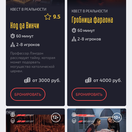
КВЕСТ В РЕАЛЬНОСТИ
КВЕСТ В РЕАЛЬНОСТИ
9.5
Гробница фараона
Код да Винчи
60 минут
60 минут
2-8 игроков
2-8 игроков
Профессор Лэнгдон
расследует тайну, которая
может подорвать
могущество католической
церкви.
от 3000 руб.
от 4000 руб.
БРОНИРОВАТЬ
БРОНИРОВАТЬ
new
12+
10+