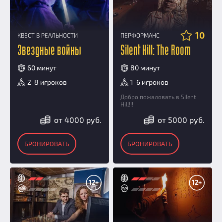
10
КВЕСТ В РЕАЛЬНОСТИ
ПЕРФОРМАНС
Звездные войны
Silent Hill: The Room
60 минут
80 минут
2-8 игроков
1-6 игроков
Добро пожаловать в Silent
Hill!!!
от 4000 руб.
от 5000 руб.
БРОНИРОВАТЬ
БРОНИРОВАТЬ
12+
12+