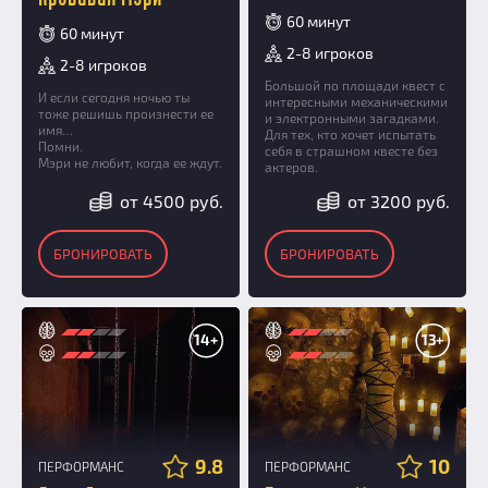
60 минут
60 минут
2-8 игроков
2-8 игроков
Большой по площади квест с
И если сегодня ночью ты
интересными механическими
тоже решишь произнести ее
и электронными загадками.
имя…
Для тех, кто хочет испытать
Помни.
себя в страшном квесте без
Мэри не любит, когда ее ждут.
актеров.
от 4500 руб.
от 3200 руб.
БРОНИРОВАТЬ
БРОНИРОВАТЬ
14+
13+
9.8
10
ПЕРФОРМАНС
ПЕРФОРМАНС