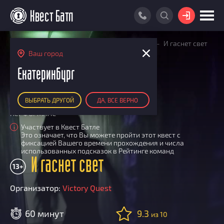
ВОЙТИ
Главная
Поиск квестов
Квесты детские
И гаснет свет
ПОИСК КВЕСТА
Ваш город
РЕЙТИНГ КВЕСТОВ
Екатеринбург
КАРТА КВЕСТОВ
ВЫБРАТЬ ДРУГОЙ
ДА, ВСЕ ВЕРНО
РЕЙТИНГ КОМАНД
ПЕРФОРМАНС
Итоговый рейтинг
ПОИСК КОМАНДЫ
Участвует в Квест Батле
i
Это означает, что Вы можете пройти этот квест с
По количеству очков
КВЕСТ БАТЛ
фиксацией Вашего времени прохождения и числа
По качеству игры
использованных подсказок в Рейтинге команд
О Квест Батле
И гаснет свет
КВЕСТ В ПОДАРОК
Список команд
13+
Cashback
Организатор:
Victory Quest
Как подсчитываются рейтинги
Призы
60 минут
9.3
из 10
Новости