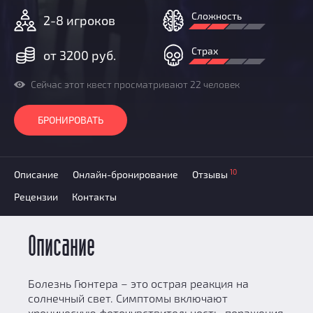
Добавить квест
Сложность
2-8 игроков
Партнерам
Страх
от 3200 руб.
Сейчас этот квест просматривают 22 человек
БРОНИРОВАТЬ
10
Описание
Онлайн-бронирование
Отзывы
Рецензии
Контакты
Описание
Болезнь Гюнтера – это острая реакция на
солнечный свет. Симптомы включают
хроническую фоточувствительность, поражения