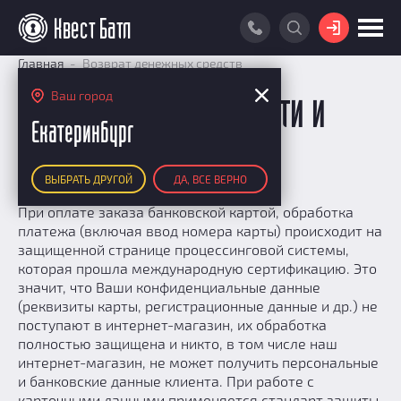
ВОЙТИ
Главная
Возврат денежных средств
ПОИСК КВЕСТА
Ваш город
Политика безопасности и
РЕЙТИНГ КВЕСТОВ
Екатеринбург
возвраты
КАРТА КВЕСТОВ
ВЫБРАТЬ ДРУГОЙ
ДА, ВСЕ ВЕРНО
РЕЙТИНГ КОМАНД
При оплате заказа банковской картой, обработка
Итоговый рейтинг
ПОИСК КОМАНДЫ
платежа (включая ввод номера карты) происходит на
По количеству очков
защищенной странице процессинговой системы,
КВЕСТ БАТЛ
которая прошла международную сертификацию. Это
По качеству игры
значит, что Ваши конфиденциальные данные
О Квест Батле
КВЕСТ В ПОДАРОК
Список команд
(реквизиты карты, регистрационные данные и др.) не
Cashback
поступают в интернет-магазин, их обработка
Как подсчитываются рейтинги
полностью защищена и никто, в том числе наш
интернет-магазин, не может получить персональные
Призы
и банковские данные клиента. При работе с
Новости
карточными данными применяется стандарт защиты