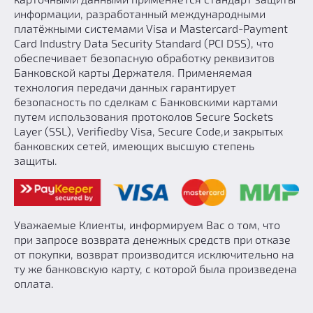
информации, разработанный международными
Добавить квест
платёжными системами Visa и Masterсard-Payment
Партнерам
Card Industry Data Security Standard (PCI DSS), что
обеспечивает безопасную обработку реквизитов
Банковской карты Держателя. Применяемая
технология передачи данных гарантирует
безопасность по сделкам с Банковскими картами
путем использования протоколов Secure Sockets
Layer (SSL), Verifiedby Visa, Secure Code,и закрытых
банковских сетей, имеющих высшую степень
защиты.
Уважаемые Клиенты, информируем Вас о том, что
при запросе возврата денежных средств при отказе
от покупки, возврат производится исключительно на
ту же банковскую карту, с которой была произведена
оплата.