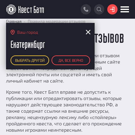
ВОЙТИ
Главная
Правила модерации отзывов
ПОИСК КВЕСТА
Ваш город
Правила модерации отзывов
РЕЙТИНГ КВЕСТОВ
Екатеринбург
КАРТА КВЕСТОВ
Для успешного прохождения модерации отзывом
ВЫБРАТЬ ДРУГОЙ
ДА, ВСЕ ВЕРНО
вам необходимо быть зарегистрированным сайте
РЕЙТИНГ КОМАНД
«Квест Батла» посредством действующей
Итоговый рейтинг
электронной почты или соцсетей и иметь свой
ПОИСК КОМАНДЫ
личный кабинет на сайте.
По количеству очков
КВЕСТ БАТЛ
По качеству игры
Кроме того, Квест Батл вправе не допустить к
О Квест Батле
публикации или отредактировать отзывы, которые
КВЕСТ В ПОДАРОК
Список команд
нарушают действующее законодательство РФ, а
Cashback
также содержат ссылки на внешние ресурсы,
Как подсчитываются рейтинги
рекламу, нецензурную лексику либо «спойлеры»
пройденного квеста, что сделает его прохождение
Призы
новыми игроками неинтересным.
Новости