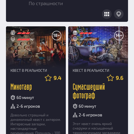
По страшности
Добавить квест
Партнерам
18+
14+
КВЕСТ В РЕАЛЬНОСТИ
КВЕСТ В РЕАЛЬНОСТИ
9.4
9.6
Минотавр
Сумасшедший
фотограф
60 минут
2-6 игроков
60 минут
2-6 игроков
Довольно страшный и
динамичный квест с актером.
Этот квест очень яркий
Интересные загадки,
снаружи и насыщенный
нестандартные
технологичными загадками
перемещения. Площадь - 100