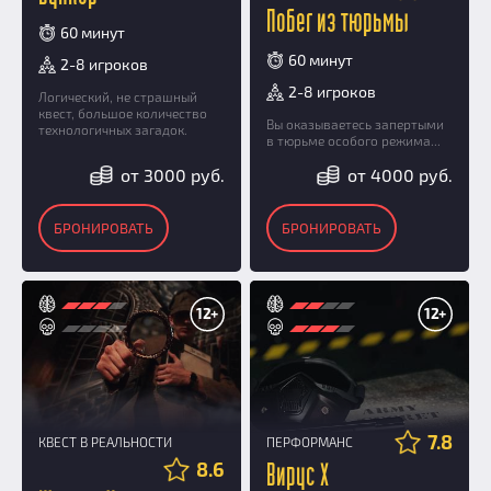
Побег из тюрьмы
60 минут
60 минут
2-8 игроков
2-8 игроков
Логический, не страшный
квест, большое количество
Вы оказываетесь запертыми
технологичных загадок.
в тюрьме особого режима...
от 3000 руб.
от 4000 руб.
БРОНИРОВАТЬ
БРОНИРОВАТЬ
12+
12+
7.8
КВЕСТ В РЕАЛЬНОСТИ
ПЕРФОРМАНС
8.6
Вирус Х