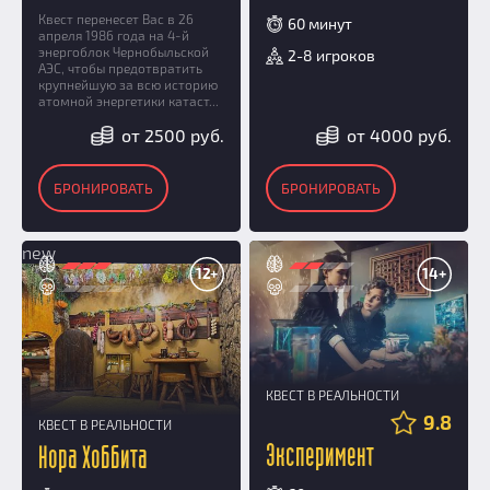
Квест перенесет Вас в 26
60 минут
апреля 1986 года на 4-й
энергоблок Чернобыльской
2-8 игроков
АЭС, чтобы предотвратить
крупнейшую за всю историю
атомной энергетики катаст...
от 2500 руб.
от 4000 руб.
БРОНИРОВАТЬ
БРОНИРОВАТЬ
new
12+
14+
КВЕСТ В РЕАЛЬНОСТИ
9.8
КВЕСТ В РЕАЛЬНОСТИ
Эксперимент
Нора Хоббита