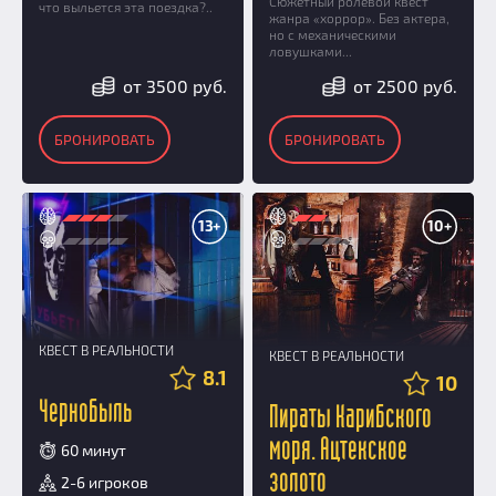
Сюжетный ролевой квест
что выльется эта поездка?..
жанра «хоррор». Без актера,
но с механическими
ловушками...
от 3500 руб.
от 2500 руб.
БРОНИРОВАТЬ
БРОНИРОВАТЬ
13+
10+
КВЕСТ В РЕАЛЬНОСТИ
КВЕСТ В РЕАЛЬНОСТИ
8.1
10
Чернобыль
Пираты Карибского
моря. Ацтекское
60 минут
золото
2-6 игроков