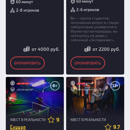
60 минут
60 минут
2-6 игроков
2-8 игроков
Вы — группа студентов,
получившая допуск в старую
лабораторию университета.
Изучая пустые коридоры, вы
наткнулись на дверь с
табличкой «Эксперимент».
от 4000 руб.
от 2200 руб.
БРОНИРОВАТЬ
БРОНИРОВАТЬ
8+
12+
9
КВЕСТ В РЕАЛЬНОСТИ
КВЕСТ В РЕАЛЬНОСТИ
9.7
Бункер