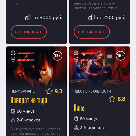
внутри. Играть в него —
кв.м.
настоящее удовольствие.
от 3000 руб.
от 2500 руб.
БРОНИРОВАТЬ
БРОНИРОВАТЬ
13+
16+
9.3
ПЕРФОРМАНС
КВЕСТ В РЕАЛЬНОСТИ
8.8
Поворот не туда
Пила
60 минут
60 минут
2-6 игроков
2-5 игроков
Вы группа туристов, которая
решила поехать на отдых, во