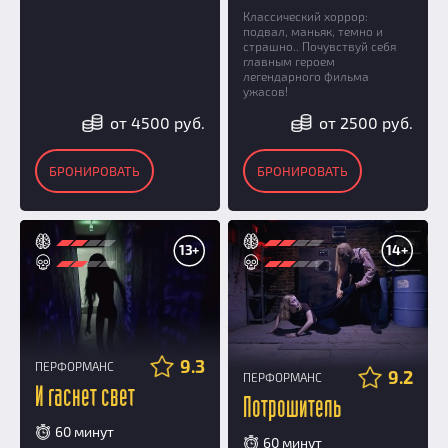
Классический хоррор:
подвал, маньяк, темно и
страшно.. Почувствуй себя
главным героем
легендарного фильма
ужасов!
от 4500 руб.
от 2500 руб.
БРОНИРОВАТЬ
БРОНИРОВАТЬ
13+
14+
9.3
ПЕРФОРМАНС
9.2
ПЕРФОРМАНС
И гаснет свет
Потрошитель
60 минут
60 минут