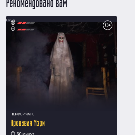
Рекомендовано вам
new
13+
ПЕРФОРМАНС
Кровавая Мэри
60 минут