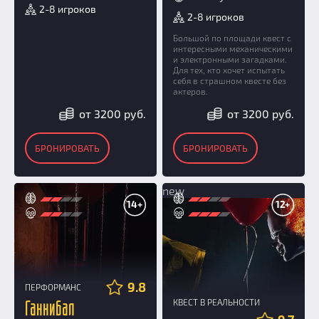
2-8 игроков
2-8 игроков
Большой по площади квест с
интересными механическими
и электронными загадками.
Для тех, кто хочет испытать
себя в страшном квесте без
актеров.
от 3200 руб.
от 3200 руб.
БРОНИРОВАТЬ
БРОНИРОВАТЬ
new
14+
12+
9.8
ПЕРФОРМАНС
КВЕСТ В РЕАЛЬНОСТИ
Ганнибал