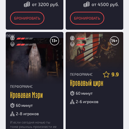
от 3200 руб.
от 4500 руб.
БРОНИРОВАТЬ
БРОНИРОВАТЬ
new
13+
14+
9.9
ПЕРФОРМАНС
Кровавый цирк
ПЕРФОРМАНС
60 минут
Кровавая Мэри
2-6 игроков
60 минут
2-8 игроков
И если сегодня ночью ты
тоже решишь произнести ее