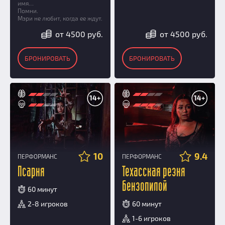
имя…
Помни.
Мэри не любит, когда ее ждут.
от 4500 руб.
от 4500 руб.
БРОНИРОВАТЬ
БРОНИРОВАТЬ
14+
14+
10
9.4
ПЕРФОРМАНС
ПЕРФОРМАНС
Псарня
Техасская резня
бензопилой
60 минут
2-8 игроков
60 минут
1-6 игроков