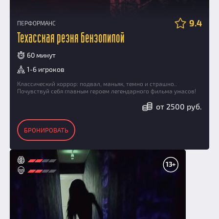
9.4
ПЕРФОРМАНС
Техасская резня бензопилой
60 минут
1-6 игроков
Классический хоррор: подвал, маньяк, темно и страшно..
Почувствуй себя главным героем легендарного фильма ужасов!
от 2500 руб.
БРОНИРОВАТЬ
13+