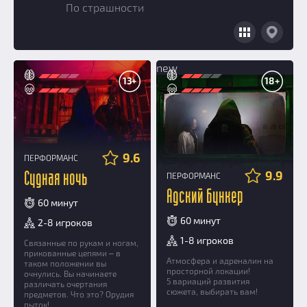
По страшности
Добавить квест
Партнерам
new
13+
18+
9.6
ПЕРФОРМАНС
9.9
Судная ночь
ПЕРФОРМАНС
Адский бункер
60 минут
60 минут
2-8 игроков
1-8 игроков
Связанные по рукам и ногам,
прикованные цепями ‒ в
Атмосфера и адреналин на
таком положении вы
просторной локации!
очнулись. Вы начинаете
5 вариаций развития
различать очертания
сюжета, выбирать вам!
предметов. Что это? Орудия
пыток!