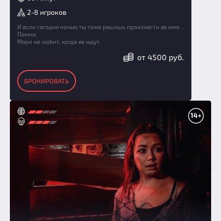
2-8 игроков
И если сегодня ночью ты тоже решишь произнести ее имя…
Помни.
Мэри не любит, когда ее ждут.
от 4500 руб.
БРОНИРОВАТЬ
14+