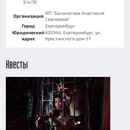
9.4/10
Добавить квест
ИП "Белоногова Анастасия
Партнерам
Организация
Сергеевна"
Город
Екатеринбург
Юридический
620144, Екатеринбург, ул.
адрес
Крестинского дом 57
Квесты