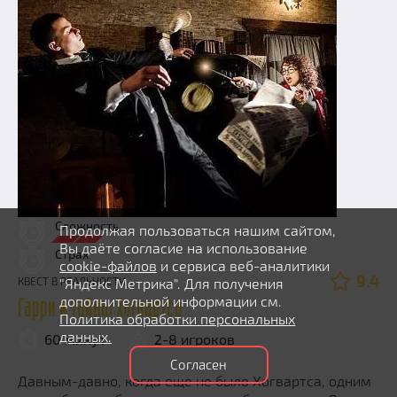
Сложность
Продолжая пользоваться нашим сайтом,
Вы даёте согласие на использование
Страх
cookie-файлов
и сервиса веб-аналитики
9.4
"Яндекс Метрика". Для получения
КВЕСТ В РЕАЛЬНОСТИ
дополнительной информации см.
Гарри и тайны Хогвартса
Политика обработки персональных
данных.
60 минут
2-8 игроков
Согласен
Давным-давно, когда еще не было Хогвартса, одним