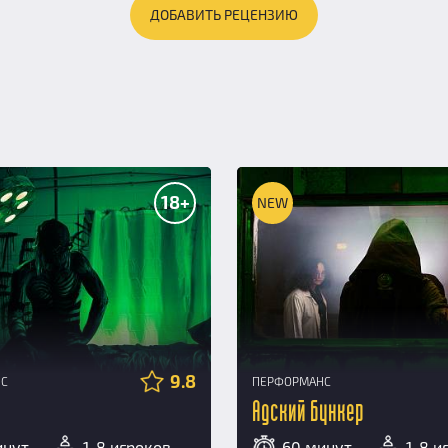
ДОБАВИТЬ РЕЦЕНЗИЮ
18+
NEW
9.8
НС
ПЕРФОРМАНС
Адский бункер
инут
1-8 игроков
60 минут
1-8 и