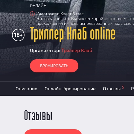
ОНЛАЙН
Участвует в Квест Батле
i
Это означает, что Вы можете пройти этот квест 
прохождения и числа использованных подсказок
Триллер Клаб online
18+
Организатор:
Триллер Клаб
БРОНИРОВАТЬ
5
Описание
Онлайн-бронирование
Отзывы
Р
Отзывы