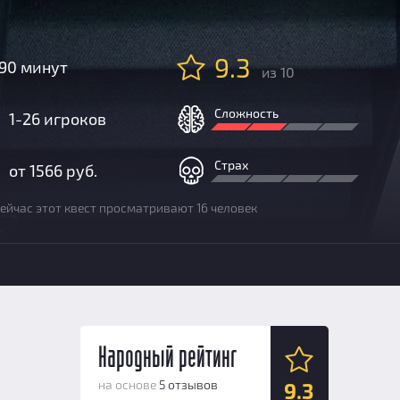
9.3
90 минут
из 10
Сложность
1-26 игроков
Страх
от 1566 руб.
ейчас этот квест просматривают 16 человек
Народный рейтинг
на основе
5 отзывов
9.3