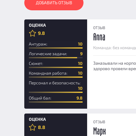
ДОБАВИТЬ ОТЗЫВ
ОЦЕНКА
ОТЗЫВ
9.8
Алла
Антураж:
10
Команда: без команд
Логические задачи:
9
Заказывали на корпо
Сюжет:
10
здорово провели вре
Командная работа:
10
Персонал и безопасность:
10
Общий бал:
9.8
ОЦЕНКА
ОТЗЫВ
8.8
Марк