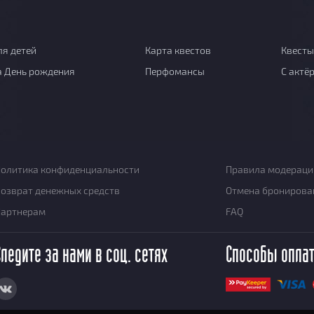
ля детей
Карта квестов
Квесты
а День рождения
Перфомансы
С актё
олитика конфиденциальности
Правила модераци
озврат денежных средств
Отмена бронирова
Партнерам
FAQ
Следите за нами в соц. сетях
Способы опла