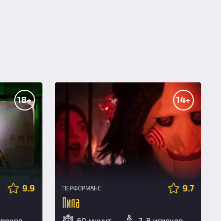
18+
14+
9.9
9.7
ПЕРФОРМАНС
Пила
гроков
60 минут
2-8 игроков