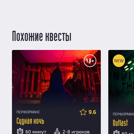
Похожие квесты
13+
NEW
9.6
ПЕРФОРМАНС
ПЕРФОРМА
Судная ночь
Outlast
60 минут
2-8 игроков
60 м