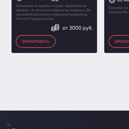
Связанные по рукам и ногам, прикованные
Сможете ли 
цепями ‒ в таком положении вы очнулись. Вы
клинику Mou
начинаете различать очертания предметов.
Что это? Орудия пыток!
от 3000 руб.
БРОНИРОВАТЬ
БРОНИ