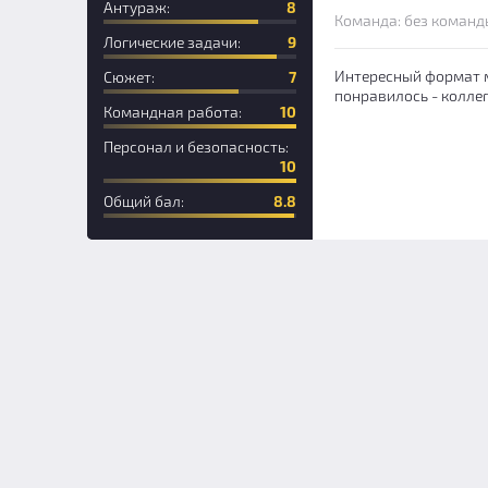
Антураж:
8
Команда: без команд
Логические задачи:
9
Интересный формат м
Сюжет:
7
понравилось - колле
Командная работа:
10
Персонал и безопасность:
10
Общий бал:
8.8