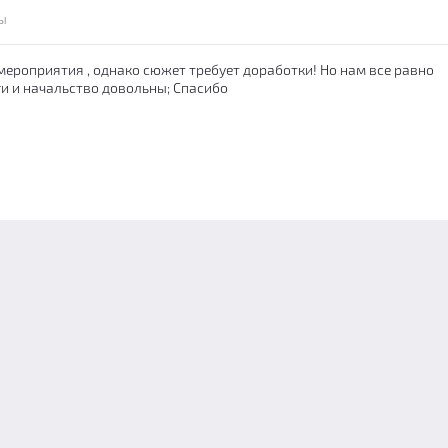
ы
ероприятия , однако сюжет требует доработки! Но нам все равно
ги и начальство довольны; Спасибо