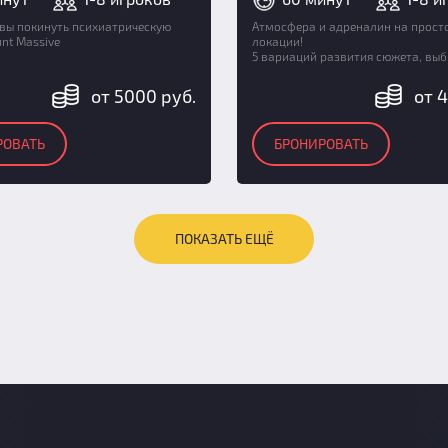
вы покинуть психиатрическую
Атмосфера и адреналин на прост
nt Massive
локации!
5 вариаций развития сюжета, выб
от 5000 руб.
от 
РОВАТЬ
БРОНИРОВАТЬ
ПОКАЗАТЬ ЕЩЁ