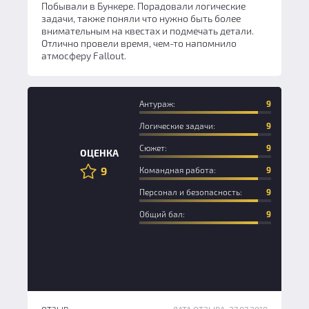
Побывали в Бункере. Порадовали логические
задачи, также поняли что нужно быть более
внимательным на квестах и подмечать детали.
Отлично провели время, чем-то напомнило
атмосферу Fallout.
Антураж:
9
Логические задачи:
9
Новичок
Сюжет:
9
ОЦЕНКА
9
Командная работа:
9
Персонал и безопасность:
9
Общий бал:
9