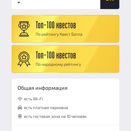
Сюжет:
9
Командная работа:
9
Антураж:
9
Персонал и безопасность:
9.5
Топ-100 квестов
Логические задачи:
9
Общий балл:
9.1
По рейтингу Квест Батла
Сюжет:
9
Командная работа:
9
Топ-100 квестов
Персонал и безопасность:
9.5
По народному рейтингу
Общий балл:
9.1
Общая информация
есть Wi-Fi
есть платная парковка
есть гостевая зона на 10 человек