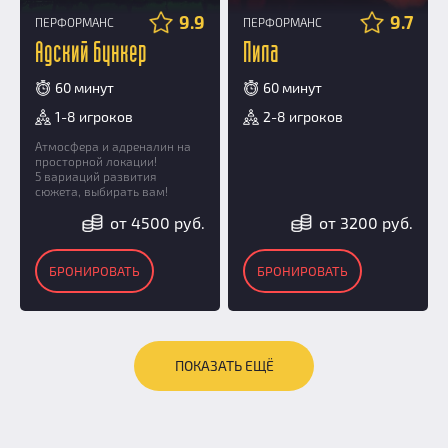
9.9
9.7
ПЕРФОРМАНС
ПЕРФОРМАНС
Адский бункер
Пила
60 минут
60 минут
1-8 игроков
2-8 игроков
Атмосфера и адреналин на
просторной локации!
5 вариаций развития
сюжета, выбирать вам!
от 4500 руб.
от 3200 руб.
БРОНИРОВАТЬ
БРОНИРОВАТЬ
ПОКАЗАТЬ ЕЩЁ