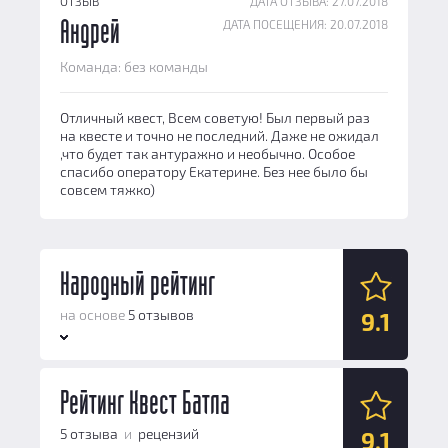
ОТЗЫВ
ДАТА ОТЗЫВА: 27.07.2018
ДАТА ПОСЕЩЕНИЯ: 20.07.2018
Андрей
Команда: без команды
Отличный квест, Всем советую! Был первый раз
на квесте и точно не последний. Даже не ожидал
,что будет так антуражно и необычно. Особое
спасибо оператору Екатерине. Без нее было бы
совсем тяжко)
Народный рейтинг
на основе
5 отзывов
9.1
Антураж:
Рейтинг Квест Батла
9
Логические задачи:
9
5 отзыва
и
рецензий
9.1