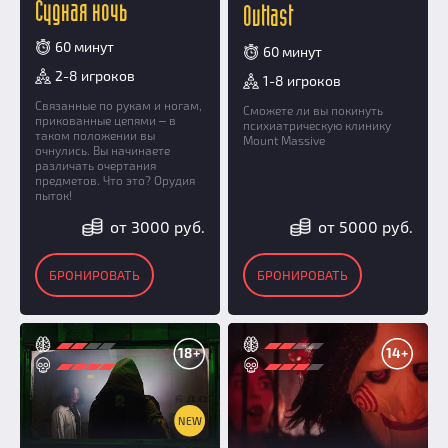
Судная ночь
Outlast
60 минут
60 минут
2-8 игроков
1-8 игроков
Связанные по рукам и ногам,
Сможете ли вы покинуть
прикованные цепями ‒ в
психиатрическую клинику
таком положении вы
Mount Massive
очнулись. Вы начинаете
различать очертания
предметов. Что это? Орудия
пыток!
от 3000 руб.
от 5000 руб.
БРОНИРОВАТЬ
БРОНИРОВАТЬ
18+
14+
NEW