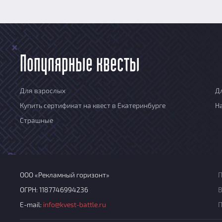
Популярные квесты
Для взрослых
Д
Купить сертификат на квест в Екатеринбурге
Н
Страшные
ООО «Рекламный горизонт»
П
ОГРН: 1187746994236
В
E-mail:
info@kvest-battle.ru