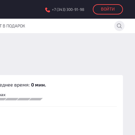
ВОЙТИ
+7 (343) 300-91-98
Т В ПОДАРОК
еднее время:
0 мин.
рах