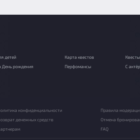
ля детей
Карта квестов
Квесты
а День рождения
Перфомансы
С актё
олитика конфиденциальности
Правила модераци
озврат денежных средств
Отмена бронирова
Партнерам
FAQ