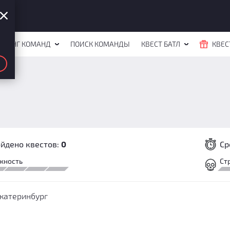
ЙТИНГ КОМАНД
ПОИСК КОМАНДЫ
КВЕСТ БАТЛ
КВЕС
йдено квестов:
0
Ср
жность
Ст
катеринбург