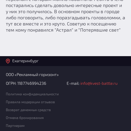
постарались сделать довольно интересные проект и
у них это получилось. В основном проекты в городе
либо поговорить, либо поразгадывать головоломки, а
тут все вместе и это круто. Советую к посещению
тем кому понравился "Астрал" и "Потерявшие свет"
Екатеринбург
ООО «Рекламный горизонт»
ОГРН: 1187746994236
E-mail:
info@kvest-battle.ru
Политика конфиденциальности
Правила модерации отзывов
Возврат денежных средств
Отмена бронирования
Партнерам