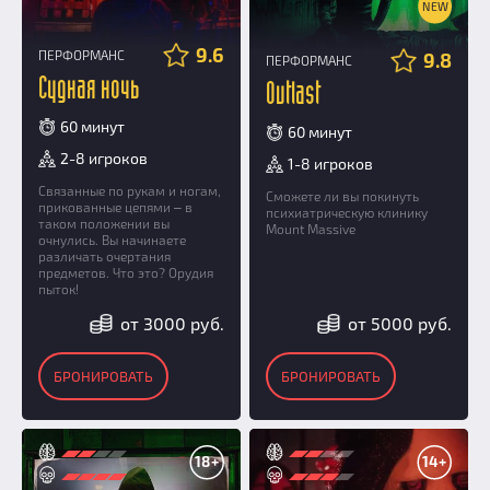
NEW
9.6
ПЕРФОРМАНС
9.8
ПЕРФОРМАНС
Судная ночь
Outlast
60 минут
60 минут
2-8 игроков
1-8 игроков
Связанные по рукам и ногам,
Сможете ли вы покинуть
прикованные цепями ‒ в
психиатрическую клинику
таком положении вы
Mount Massive
очнулись. Вы начинаете
различать очертания
предметов. Что это? Орудия
пыток!
от 3000 руб.
от 5000 руб.
БРОНИРОВАТЬ
БРОНИРОВАТЬ
18+
14+