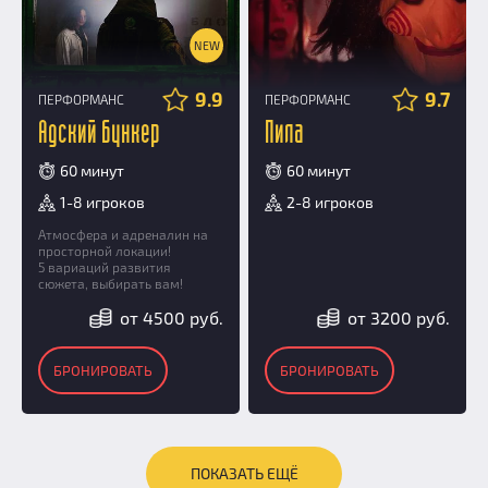
NEW
9.9
9.7
ПЕРФОРМАНС
ПЕРФОРМАНС
Адский бункер
Пила
60 минут
60 минут
1-8 игроков
2-8 игроков
Атмосфера и адреналин на
просторной локации!
5 вариаций развития
сюжета, выбирать вам!
от 4500 руб.
от 3200 руб.
БРОНИРОВАТЬ
БРОНИРОВАТЬ
ПОКАЗАТЬ ЕЩЁ