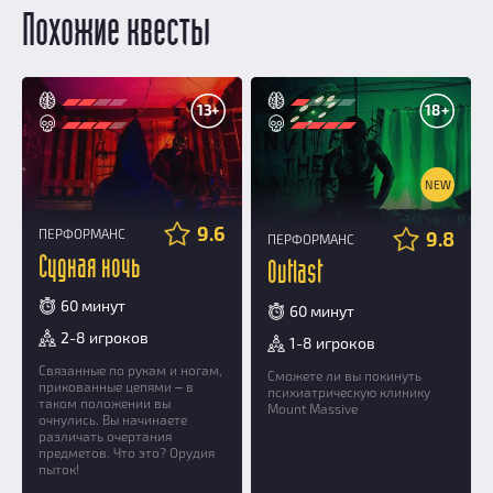
Похожие квесты
13+
18+
NEW
9.6
ПЕРФОРМАНС
9.8
ПЕРФОРМАНС
Судная ночь
Outlast
60 минут
60 минут
2-8 игроков
1-8 игроков
Связанные по рукам и ногам,
Сможете ли вы покинуть
прикованные цепями ‒ в
психиатрическую клинику
таком положении вы
Mount Massive
очнулись. Вы начинаете
различать очертания
предметов. Что это? Орудия
пыток!