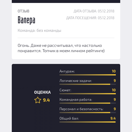
ОТЗЫВ
ДАТА ОТЗЫВА: 05.12.2018
ДАТА ПОСЕЩЕНИЯ: 05.12.2018
Валера
Команда: без команды
Огонь. Даже не рассчитывал, что настолько
понравится. Топчик в моем личном рейтинге)
Антураж:
10
Логические задачи:
9
Новичок
Сюжет:
10
ОЦЕНКА
9.4
Командная работа:
9
Персонал и безопасность:
9
Общий бал:
9.4