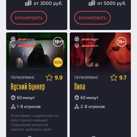
от 3000 руб.
от 5000 руб.
БРОНИРОВАТЬ
БРОНИРОВАТЬ
18+
14+
NEW
9.9
9.7
ПЕРФОРМАНС
ПЕРФОРМАНС
Адский бункер
Пила
60 минут
60 минут
1-8 игроков
2-8 игроков
Атмосфера и адреналин на
просторной локации!
5 вариаций развития
сюжета, выбирать вам!