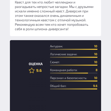
Квест для тех кто любит челленджи и
разгадывать непростые загадки. Мы с друзьями
искали именно сложный квест. Диверсия при
этом также оказался очень динамичным и
технологичным квестом с отличой музыкой.
Рекомендую всем тем кто хочет попробовать
себя в роли шпиона-диверсанта!
Антураж:
10
Логические задачи:
10
Новичок
Сюжет:
10
ОЦЕНКА
9.6
Командная работа:
8
Персонал и безопасность:
10
Общий бал:
9.6