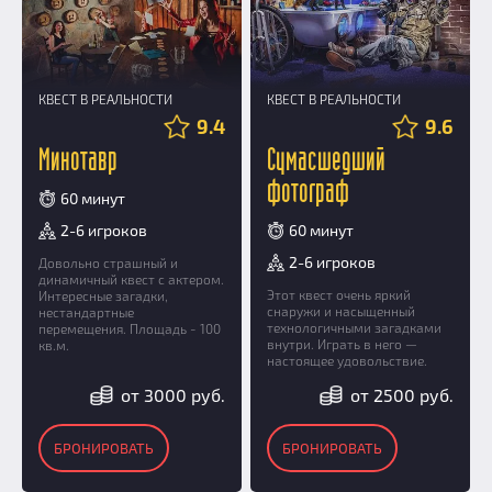
КВЕСТ В РЕАЛЬНОСТИ
КВЕСТ В РЕАЛЬНОСТИ
9.4
9.6
Минотавр
Сумасшедший
фотограф
60 минут
2-6 игроков
60 минут
2-6 игроков
Довольно страшный и
динамичный квест с актером.
Этот квест очень яркий
Интересные загадки,
снаружи и насыщенный
нестандартные
технологичными загадками
перемещения. Площадь - 100
внутри. Играть в него —
кв.м.
настоящее удовольствие.
от 3000 руб.
от 2500 руб.
БРОНИРОВАТЬ
БРОНИРОВАТЬ