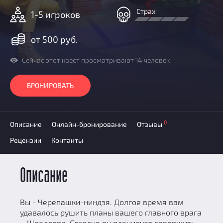
Добавить квест
Страх
1-5 игроков
Партнерам
от 500 руб.
Сейчас этот квест просматривают 14 человек
БРОНИРОВАТЬ
0
Описание
Онлайн-бронирование
Отзывы
Рецензии
Контакты
Описание
Вы - Черепашки-ниндзя. Долгое время вам
удавалось рушить планы вашего главного врага
– Шреддера. Сегодня он планирует совершить