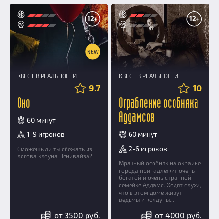
12+
12+
NEW
КВЕСТ В РЕАЛЬНОСТИ
КВЕСТ В РЕАЛЬНОСТИ
9.7
10
Оно
Ограбление особняка
Аддамсов
60 минут
1-9 игроков
60 минут
2-6 игроков
Сможешь ли ты сбежать из
логова клоуна Пенивайза?
Мрачный особняк на окраине
города принадлежит очень
богатой и очень странной
семейке Аддамс. Ходят слухи,
что в этом доме живут
ведьмы и колдуны...
от 3500 руб.
от 4000 руб.