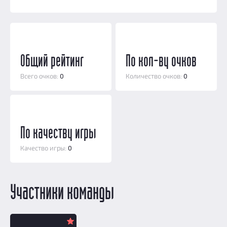
Добавить квест
Партнерам
Общий рейтинг
По кол-ву очков
Всего очков:
0
Количество очков:
0
По качеству игры
Качество игры:
0
Участники команды